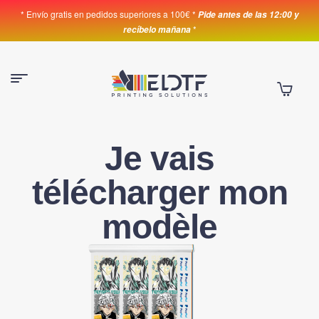
* Envío gratis en pedidos superiores a 100€ *
Pide antes de las 12:00 y
*
recíbelo mañana
Je vais
télécharger mon
modèle