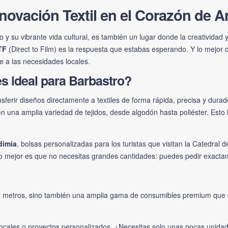
novación Textil en el Corazón de 
o y su vibrante vida cultural, es también un lugar donde la creatividad
TF
(Direct to Film) es la respuesta que estabas esperando. Y lo mejor 
 a las necesidades locales.
s ideal para Barbastro?
ferir diseños directamente a textiles de forma rápida, precisa y durad
 en una amplia variedad de tejidos, desde algodón hasta poliéster. Esto
dimia
, bolsas personalizadas para los turistas que visitan la Catedral 
 y lo mejor es que no necesitas grandes cantidades: puedes pedir exacta
or metros, sino también una amplia gama de consumibles premium que g
cales o proyectos personalizados. ¿Necesitas solo unas pocas unida