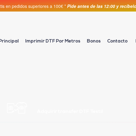
atis en pedidos superiores a 100€ *
Pide antes de las 12:00 y recíbe
Principal
Imprimir DTF Por Metros
Bonos
Contacto
Adquirir transfer DTF Textil