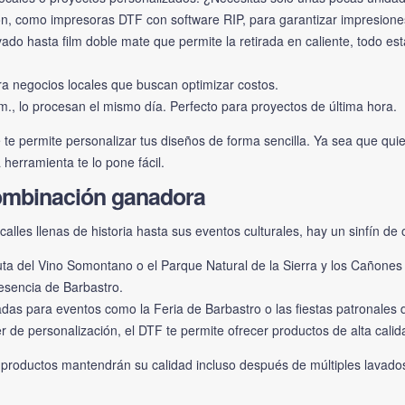
ión, como impresoras DTF con software RIP, para garantizar impresion
ado hasta film doble mate que permite la retirada en caliente, todo est
ra negocios locales que buscan optimizar costos.
m., lo procesan el mismo día. Perfecto para proyectos de última hora.
te permite personalizar tus diseños de forma sencilla. Ya sea que qu
herramienta te lo pone fácil.
combinación ganadora
calles llenas de historia hasta sus eventos culturales, hay un sinfín 
Ruta del Vino Somontano o el Parque Natural de la Sierra y los Cañon
 esencia de Barbastro.
das para eventos como la Feria de Barbastro o las fiestas patronale
er de personalización, el DTF te permite ofrecer productos de alta cali
productos mantendrán su calidad incluso después de múltiples lavados