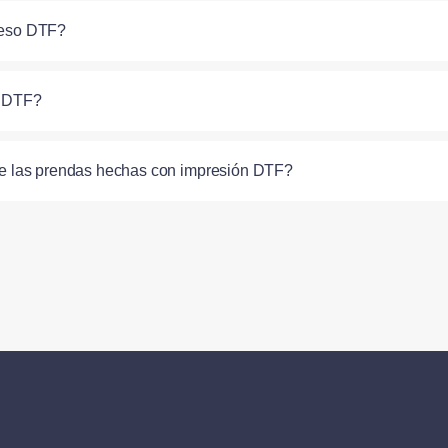
oceso DTF?
n DTF?
de las prendas hechas con impresión DTF?