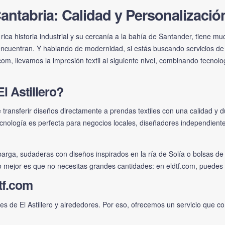
Cantabria: Calidad y Personalizaci
 rica historia industrial y su cercanía a la bahía de Santander, tiene m
e encuentran. Y hablando de modernidad, si estás buscando servicios d
.com
, llevamos la impresión textil al siguiente nivel, combinando tecnol
l Astillero?
 transferir diseños directamente a prendas textiles con una calidad y d
ecnología es perfecta para negocios locales, diseñadores independient
rga, sudaderas con diseños inspirados en la ría de Solía o bolsas de 
y lo mejor es que no necesitas grandes cantidades: en
eldtf.com
, puedes 
tf.com
 de El Astillero y alrededores. Por eso, ofrecemos un servicio que com