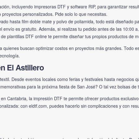
ación, incluyendo impresoras DTF y software RIP, para garantizar resu
royectos personalizados. Pide solo lo que necesitas.
avado hasta film doble mate y polvo de poliamida, todo está diseñado p
l envío es gratuito. Además, si realizas tu pedido antes de las 10:00 
e plantillas DTF online te permite diseñar tus propios productos de ma
 quienes buscan optimizar costos en proyectos más grandes. Todo esto
ecnología.
 El Astillero
n textil. Desde eventos locales como ferias y festivales hasta negocios
memorativas para la próxima fiesta de San José? O tal vez bolsas de tel
en Cantabria, la impresión DTF te permite ofrecer productos exclusivos
alizada: con eldtf.com, puedes hacerlo sin complicaciones y con resu