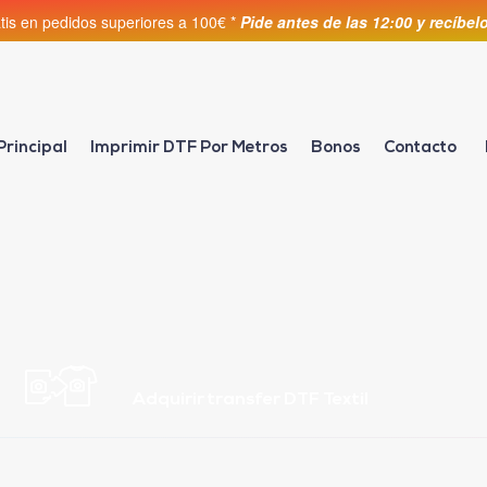
atis en pedidos superiores a 100€ *
Pide antes de las 12:00 y recíbe
Principal
Imprimir DTF Por Metros
Bonos
Contacto
Adquirir transfer DTF Textil