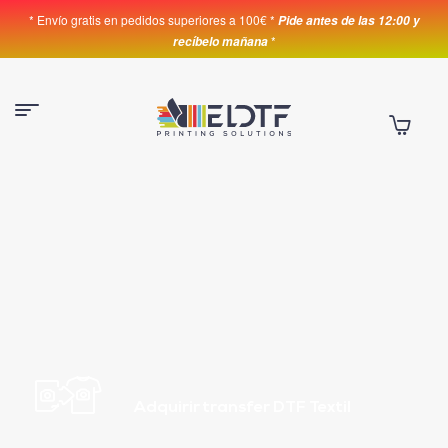
* Envío gratis en pedidos superiores a 100€ *
Pide antes de las 12:00 y
*
recíbelo mañana
Adquirir transfer DTF Textil