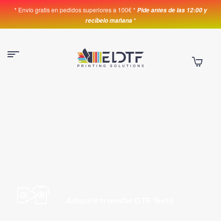
* Envío gratis en pedidos superiores a 100€ *
Pide antes de las 12:00 y
*
recíbelo mañana
Adquirir transfer DTF Textil