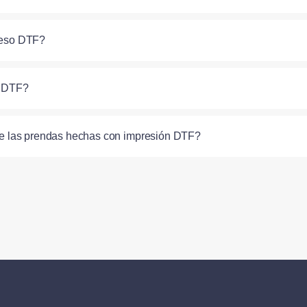
oceso DTF?
n DTF?
de las prendas hechas con impresión DTF?