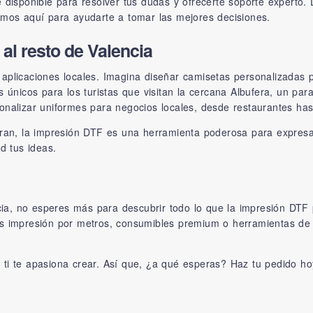
 disponible para resolver tus dudas y ofrecerte soporte experto
amos aquí para ayudarte a tomar las mejores decisiones.
al resto de Valencia
aplicaciones locales. Imagina diseñar camisetas personalizadas p
 únicos para los turistas que visitan la cercana Albufera, un para
nalizar uniformes para negocios locales, desde restaurantes has
tran, la impresión DTF es una herramienta poderosa para expresa
d tus ideas.
ncia, no esperes más para descubrir todo lo que la impresión DTF 
es impresión por metros, consumibles premium o herramientas de 
ti te apasiona crear. Así que, ¿a qué esperas? Haz tu pedido hoy 