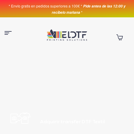
* Envío gratis en pedidos superiores a 100€ *
Pide antes de las 12:00 y
*
recíbelo mañana
Adquirir transfer DTF Textil