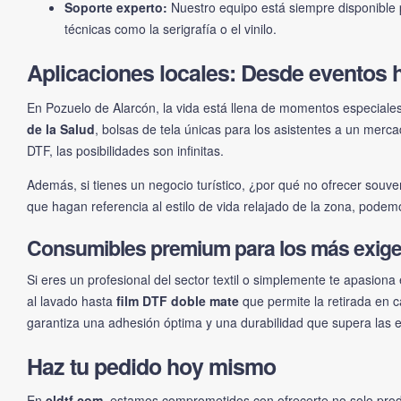
Soporte experto:
Nuestro equipo está siempre disponible p
técnicas como la serigrafía o el vinilo.
Aplicaciones locales: Desde eventos 
En Pozuelo de Alarcón, la vida está llena de momentos especiales
de la Salud
, bolsas de tela únicas para los asistentes a un merc
DTF, las posibilidades son infinitas.
Además, si tienes un negocio turístico, ¿por qué no ofrecer sou
que hagan referencia al estilo de vida relajado de la zona, podem
Consumibles premium para los más exig
Si eres un profesional del sector textil o simplemente te apasiona
al lavado hasta
film DTF doble mate
que permite la retirada en 
garantiza una adhesión óptima y una durabilidad que supera las e
Haz tu pedido hoy mismo
En
eldtf.com
, estamos comprometidos con ofrecerte no solo prod