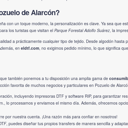
Pozuelo de Alarcón?
leña con un toque moderno, la personalización es clave. Ya sea que e
ara los turistas que visitan el
Parque Forestal Adolfo Suárez
, la impre
calidad a prácticamente cualquier tipo de tejido. Desde algodón hasta p
. Además, en
eldtf.com
, no exigimos pedido mínimo, lo que significa qu
o que también ponemos a tu disposición una amplia gama de
consumib
ección favorita de muchos negocios y particulares en Pozuelo de Alarcó
ración, incluyendo impresoras DTF y software RIP, para garantizar res
 a.m., lo procesamos y enviamos el mismo día. Además, ofrecemos opc
re por nuestra cuenta. ¡Una razón más para confiar en nosotros!
 DTF
, puedes diseñar tus propios transfers de manera sencilla y adapta