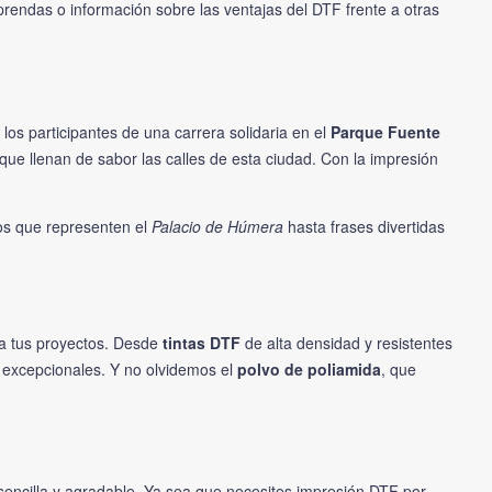
rendas o información sobre las ventajas del DTF frente a otras
os participantes de una carrera solidaria en el
Parque Fuente
que llenan de sabor las calles de esta ciudad. Con la impresión
ños que representen el
Palacio de Húmera
hasta frases divertidas
ra tus proyectos. Desde
tintas DTF
de alta densidad y resistentes
s excepcionales. Y no olvidemos el
polvo de poliamida
, que
sencilla y agradable. Ya sea que necesites impresión DTF por