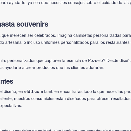
ara ayudarte, ya sea que necesites consejos sobre el cuidado de las p
hasta souvenirs
 que merecen ser celebrados. Imagina camisetas personalizadas para l
ado artesanal o incluso uniformes personalizados para los restaurantes 
venirs personalizados que capturen la esencia de Pozuelo? Desde dise
os ayudarte a crear productos que tus clientes adorarán.
entes
 el diseño, en
eldtf.com
también encontrarás todo lo que necesitas pa
caliente, nuestros consumibles están diseñados para ofrecer resultado
xpectativas.
uctos y servicios de calidad, sino también una experiencia de compra 