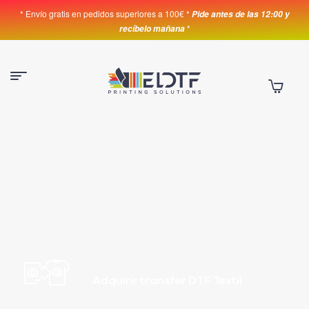
* Envío gratis en pedidos superiores a 100€ *
Pide antes de las 12:00 y
*
recíbelo mañana
Adquirir transfer DTF Textil