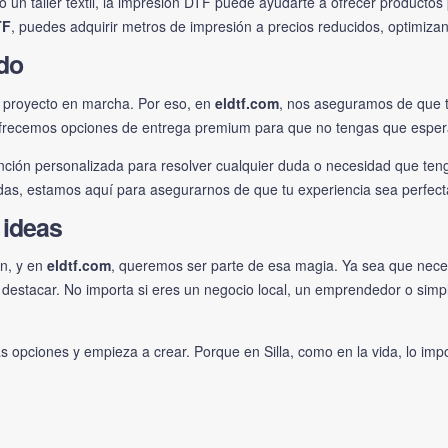
 un taller textil, la impresión DTF puede ayudarte a ofrecer productos 
TF
, puedes adquirir metros de impresión a precios reducidos, optimiza
ado
 proyecto en marcha. Por eso, en
eldtf.com
, nos aseguramos de que tu
frecemos opciones de entrega premium para que no tengas que espera
ción personalizada para resolver cualquier duda o necesidad que teng
as, estamos aquí para asegurarnos de que tu experiencia sea perfecta 
 ideas
ón, y en
eldtf.com
, queremos ser parte de esa magia. Ya sea que nec
destacar. No importa si eres un negocio local, un emprendedor o simp
as opciones y empieza a crear. Porque en Silla, como en la vida, lo imp