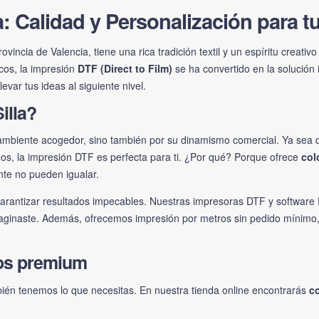
a: Calidad y Personalización para t
ovincia de Valencia, tiene una rica tradición textil y un espíritu creati
cos, la impresión
DTF (Direct to Film)
se ha convertido en la solución 
evar tus ideas al siguiente nivel.
illa?
u ambiente acogedor, sino también por su dinamismo comercial. Ya sea q
dos, la impresión DTF es perfecta para ti. ¿Por qué? Porque ofrece
col
ente no pueden igualar.
 garantizar resultados impecables. Nuestras impresoras DTF y softwa
aginaste. Además, ofrecemos impresión por metros sin pedido mínimo, 
os premium
mbién tenemos lo que necesitas. En nuestra tienda online encontrarás
c