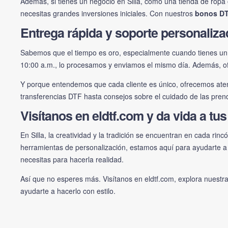
Además, si tienes un negocio en Silla, como una tienda de ropa o
necesitas grandes inversiones iniciales. Con nuestros
bonos D
Entrega rápida y soporte personaliz
Sabemos que el tiempo es oro, especialmente cuando tienes un
10:00 a.m., lo procesamos y enviamos el mismo día. Además, o
Y porque entendemos que cada cliente es único, ofrecemos aten
transferencias DTF hasta consejos sobre el cuidado de las prend
Visítanos en eldtf.com y da vida a tus
En Silla, la creatividad y la tradición se encuentran en cada rinc
herramientas de personalización, estamos aquí para ayudarte a 
necesitas para hacerla realidad.
Así que no esperes más. Visítanos en
eldtf.com
, explora nuestr
ayudarte a hacerlo con estilo.