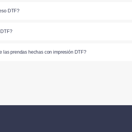
oceso DTF?
n DTF?
de las prendas hechas con impresión DTF?