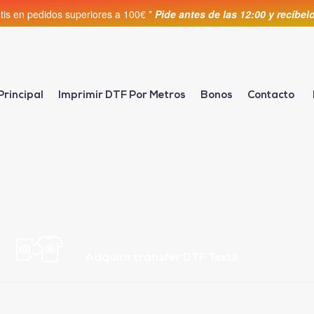
atis en pedidos superiores a 100€ *
Pide antes de las 12:00 y recíbe
Principal
Imprimir DTF Por Metros
Bonos
Contacto
Adquirir transfer DTF Textil